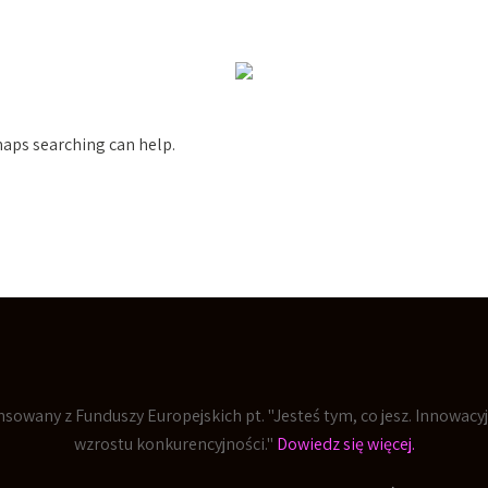
ONIKI
LODY
SPEC
rhaps searching can help.
inansowany z Funduszy Europejskich pt. "Jesteś tym, co jesz. Innowa
wzrostu konkurencyjności."
Dowiedz się więcej.