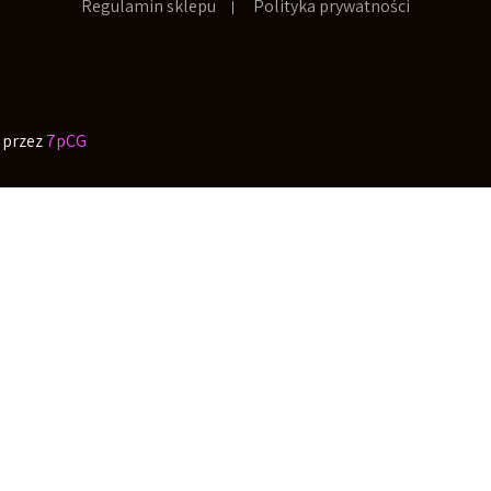
Regulamin sklepu
Polityka prywatności
 przez
7pCG