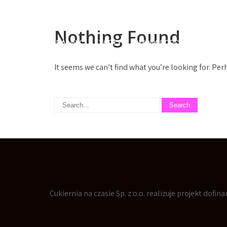
Nothing Found
PRALINY
TORTY
MONOPORCJE
MAKAR
It seems we can’t find what you’re looking for. Pe
Cukiernia na czasie Sp. z o.o. realizuje projekt dof