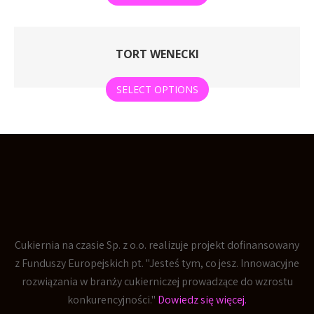
TORT WENECKI
SELECT OPTIONS
Cukiernia na czasie Sp. z o.o. realizuje projekt dofinansowany
z Funduszy Europejskich pt. "Jesteś tym, co jesz. Innowacyjne
rozwiązania w branży cukierniczej prowadzące do wzrostu
konkurencyjności."
Dowiedz się więcej.