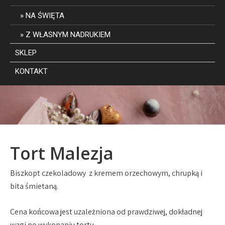
NA ŚWIĘTA
Z WŁASNYM NADRUKIEM
SKLEP
KONTAKT
Tort Malezja
Biszkopt czekoladowy z kremem orzechowym, chrupką i
bita śmietaną.
Cena końcowa jest uzależniona od prawdziwej, dokładnej
wagi po wykonaniu tortu.