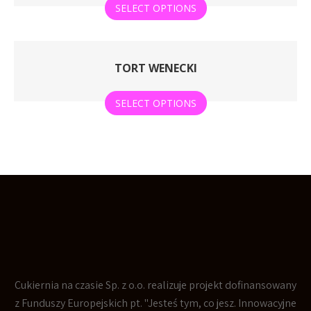
SELECT OPTIONS
TORT WENECKI
SELECT OPTIONS
Cukiernia na czasie Sp. z o.o. realizuje projekt dofinansowany
z Funduszy Europejskich pt. "Jesteś tym, co jesz. Innowacyjne