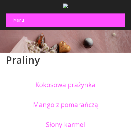
Menu
Praliny
Kokosowa prażynka
Mango z pomarańczą
Słony karmel