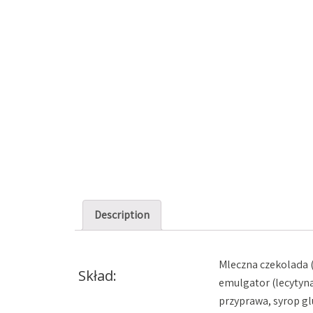
PRALINY
TORTY
MONOPORCJE
MAKAR
Description
Mleczna czekolada 
Skład:
emulgator (lecytyna
przyprawa, syrop gl