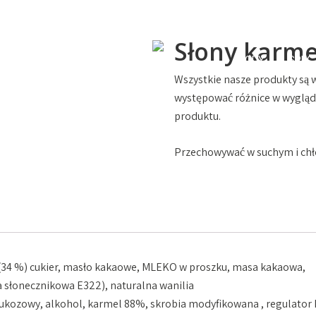
Słony karme
ONIKI
LODY
SPEC
Wszystkie nasze produkty są 
występować różnice w wyglądz
produktu.
Przechowywać w suchym i chłod
(34 %) cukier, masło kakaowe, MLEKO w proszku, masa kakaowa,
 słonecznikowa E322), naturalna wanilia
ukozowy, alkohol, karmel 88%, skrobia modyfikowana , regulator 