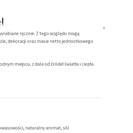
l
JALNE OKAZJE
SKLEP
KONTAKT
0
wyrabiane ręcznie. Z tego względu mogą
ie, dekoracji oraz masie netto jednostkowego
nym miejscu, z dala od źródeł światła i ciepła.
kwasowości, naturalny aromat, sól