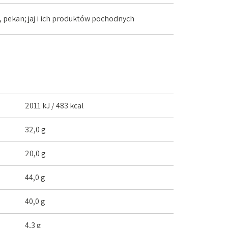
 pekan; jaj i ich produktów pochodnych
2011 kJ / 483 kcal
32,0 g
20,0 g
44,0 g
40,0 g
4,3 g