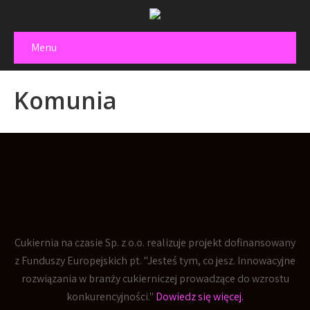
Menu
Komunia
Cukiernia na czasie Sp. z o.o. realizuje projekt dofinansowany
z Funduszy Europejskich pt. "Jesteś tym, co jesz. Innowacyjne
rozwiązania w branży cukierniczej prowadzące do wzrostu
konkurencyjności."
Dowiedz się więcej.