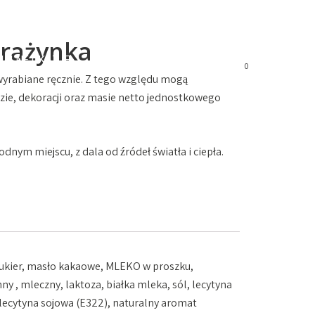
rażynka
JALNE OKAZJE
SKLEP
KONTAKT
0
wyrabiane ręcznie. Z tego względu mogą
ie, dekoracji oraz masie netto jednostkowego
nym miejscu, z dala od źródeł światła i ciepła.
cukier, masło kakaowe, MLEKO w proszku,
y , mleczny, laktoza, białka mleka, sól, lecytyna
 lecytyna sojowa (E322), naturalny aromat