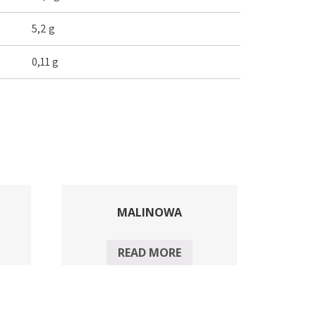
5,2 g
0,11 g
MALINOWA
READ MORE