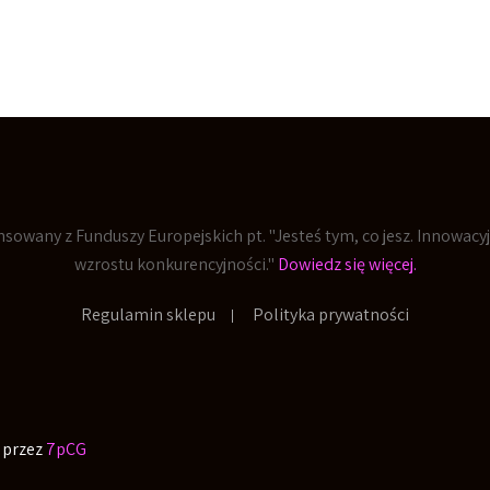
inansowany z Funduszy Europejskich pt. "Jesteś tym, co jesz. Innowa
wzrostu konkurencyjności."
Dowiedz się więcej.
Regulamin sklepu
Polityka prywatności
 przez
7pCG