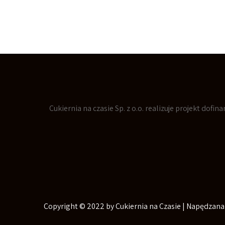
Cukiernia na czasie Sp. z o.o. realizuje projekt dof
Copyright © 2022 by Cukiernia na Czasie | Napędzana