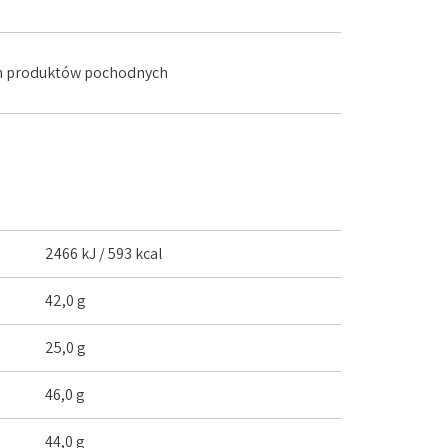
ich produktów pochodnych
2466 kJ / 593 kcal
42,0 g
25,0 g
46,0 g
44,0 g