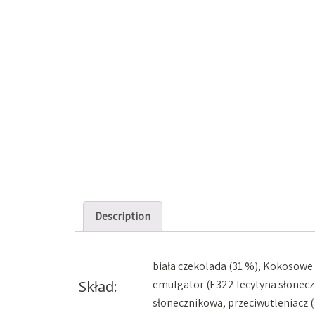
PRALINY
TORTY
MONOPORCJE
MAKAR
Description
biała czekolada (31 %), Kokosowe
Skład:
emulgator (E322 lecytyna słoneczn
słonecznikowa, przeciwutleniacz (