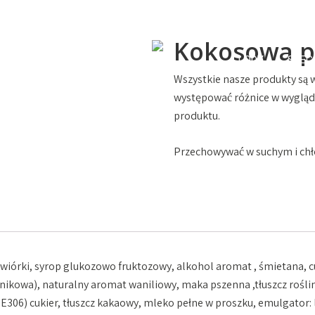
Kokosowa p
ONIKI
LODY
SPEC
Wszystkie nasze produkty są 
występować różnice w wyglądz
produktu.
Przechowywać w suchym i chłod
 wiórki, syrop glukozowo fruktozowy, alkohol aromat , śmietana, 
ikowa), naturalny aromat waniliowy, maka pszenna ,tłuszcz roślinn
 E306) cukier, tłuszcz kakaowy, mleko pełne w proszku, emulgator: