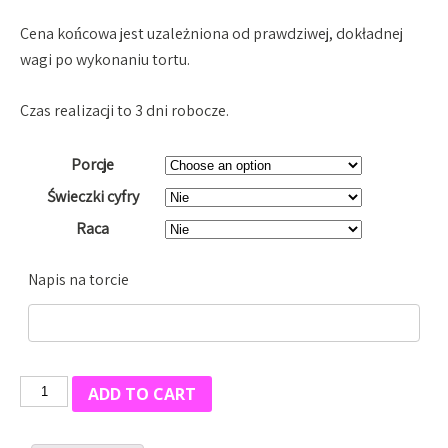
Cena końcowa jest uzależniona od prawdziwej, dokładnej
wagi po wykonaniu tortu.
Czas realizacji to 3 dni robocze.
Porcje
Świeczki cyfry
Raca
Napis na torcie
Tort
ADD TO CART
czekoladowy
z