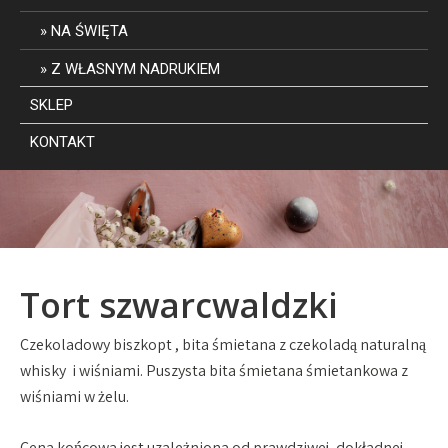
NA ŚWIĘTA
Z WŁASNYM NADRUKIEM
SKLEP
KONTAKT
Tort szwarcwaldzki
Czekoladowy biszkopt , bita śmietana z czekoladą naturalną
whisky i wiśniami. Puszysta bita śmietana śmietankowa z
wiśniami w żelu.
Cena końcowa jest uzależniona od prawdziwej, dokładnej