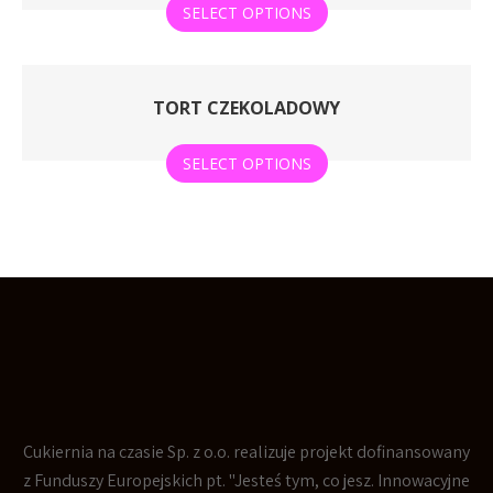
SELECT OPTIONS
TORT CZEKOLADOWY
SELECT OPTIONS
Cukiernia na czasie Sp. z o.o. realizuje projekt dofinansowany
z Funduszy Europejskich pt. "Jesteś tym, co jesz. Innowacyjne